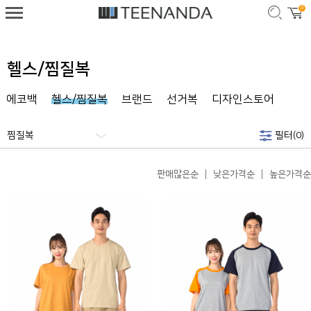
0
헬스/찜질복
/에코백
헬스/찜질복
브랜드
선거복
디자인스토어
찜질복
필터(
0
)
판매많은순
낮은가격순
높은가격순