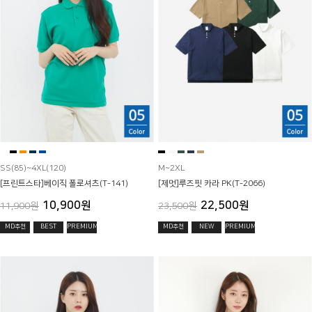
SS(85)~4XL(120)
M~2XL
[프린트스타]베이직 폴로셔츠(T-141)
[제멋]루즈핏 카라 PK(T-2066)
10,900원
22,500원
11,900원
23,500원
MD추천
BEST
PREMIUM
MD추천
NEW
PREMIUM