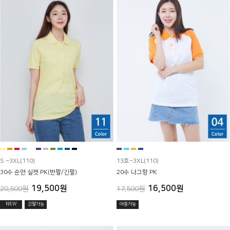
S ~3XL(110)
13호~3XL(110)
30수 순면 실켓 PK(반팔/긴팔)
20수 나그랑 PK
19,500원
16,500원
20,500원
17,500원
NEW
긴팔가능
아동가능