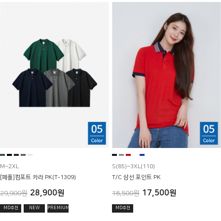
M~2XL
S(85)~3XL(110)
[페플]컴포트 카라 PK(T-1309)
T/C 삼선 포인트 PK
28,900원
17,500원
29,900원
18,500원
MD추천
NEW
PREMIUM
MD추천