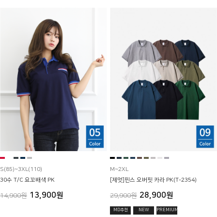
S(85)~3XL(110)
M~2XL
30수 T/C 요꼬배색 PK
[제멋]핀스 오버핏 카라 PK(T-2354)
13,900원
28,900원
14,900원
29,900원
MD추천
NEW
PREMIUM