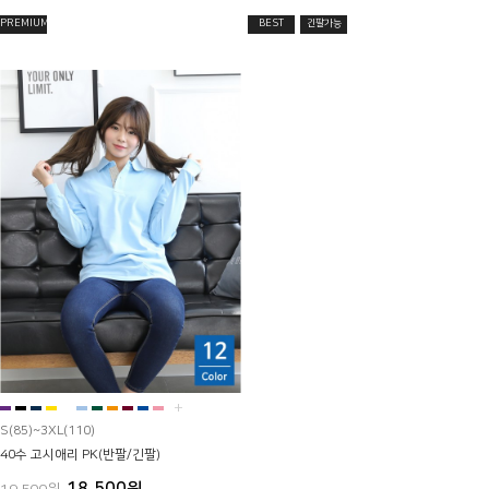
PREMIUM
BEST
긴팔가능
+
S(85)~3XL(110)
40수 고시애리 PK(반팔/긴팔)