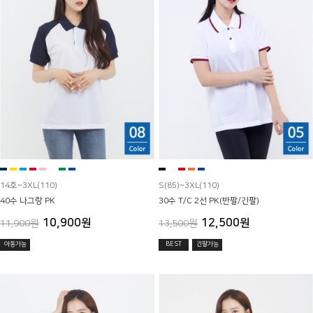
14호~3XL(110)
S(85)~3XL(110)
40수 나그랑 PK
30수 T/C 2선 PK(반팔/긴팔)
10,900원
12,500원
11,900원
13,500원
아동가능
BEST
긴팔가능