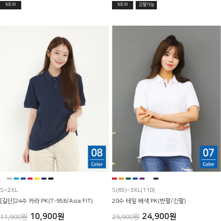
NEW
NEW
긴팔가능
S~2XL
S(85)~3XL(110)
[길단]24수 카라 PK(T-958/Asia FIT)
20수 테잎 배색 PK(반팔/긴팔)
10,900원
24,900원
11,900원
25,900원