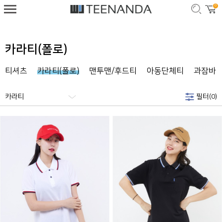
0
카라티(폴로)
티셔츠
카라티(폴로)
맨투맨/후드티
아동단체티
과잠바
카라티
필터(
0
)